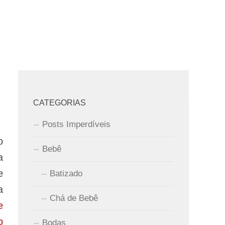
CATEGORIAS
Posts Imperdíveis
o
Bebê
a
e
Batizado
a
Chá de Bebê
e
o
Bodas