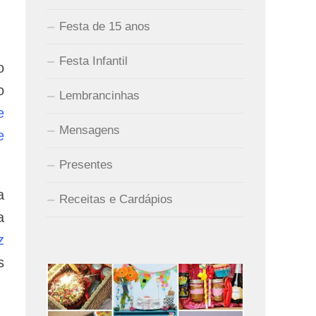
Festa de 15 anos
Festa Infantil
o
o
Lembrancinhas
e
Mensagens
e
Presentes
a
Receitas e Cardápios
a
z
s