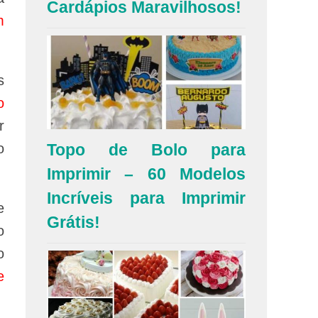
Cardápios Maravilhosos!
m
s
o
r
Topo de Bolo para
o
Imprimir – 60 Modelos
Incríveis para Imprimir
e
Grátis!
o
o
e