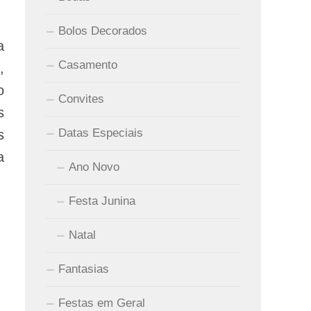
Bolos Decorados
a
Casamento
,
o
Convites
s
Datas Especiais
s
a
Ano Novo
Festa Junina
Natal
Fantasias
Festas em Geral