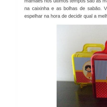
mamães nos últimos tempos são as male
na caixinha e as bolhas de sabão. V
espelhar na hora de decidir qual a melh