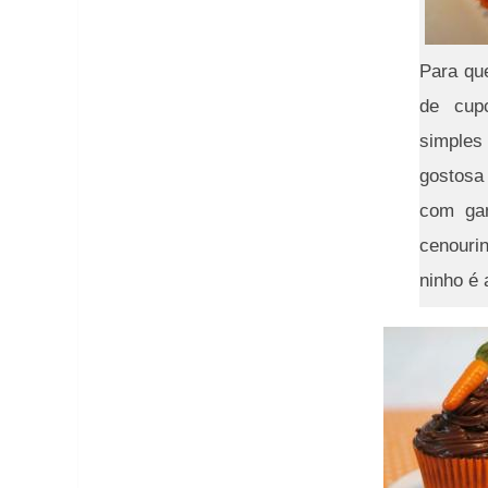
Para qu
de cup
simples
gostosa
com gan
cenouri
ninho é 